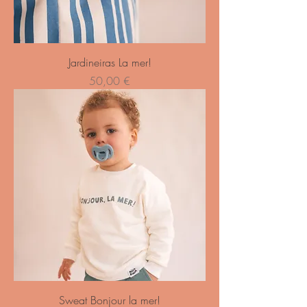
Jardineiras La mer!
Preço
50,00 €
Sweat Bonjour la mer!