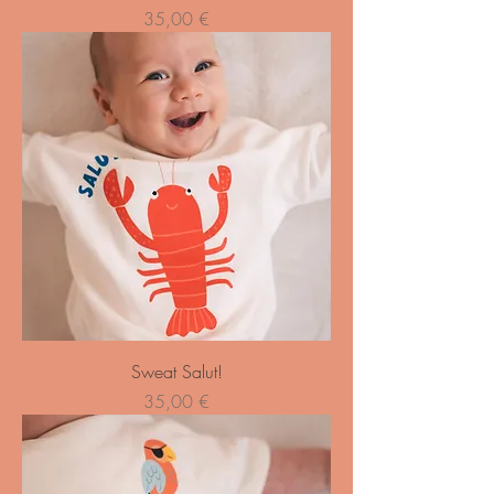
Preço
35,00 €
Sweat Salut!
Preço
35,00 €