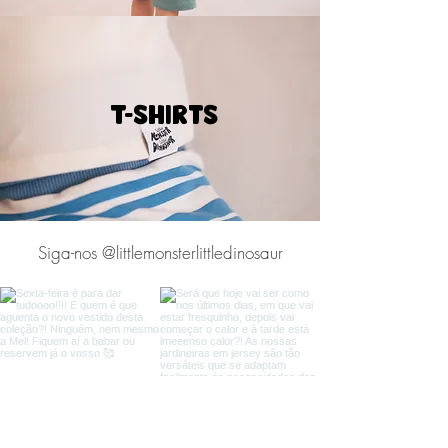
T-shirts
Siga-nos @littlemonsterlittledinosaur