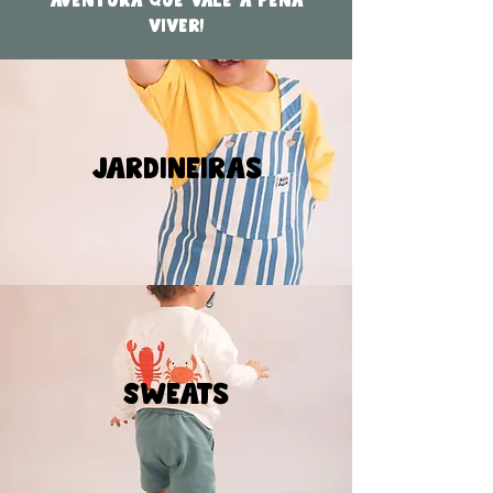
aventura que vale a pena
viver!
Jardineiras
Sweats