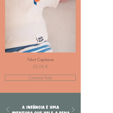
T-shirt Capitaine
Preço
25,00 €
Comprar Tudo
A infância é uma